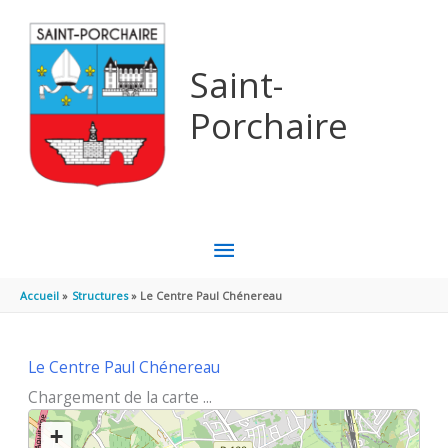
Aller au contenu
Aller au pied de page
Saint-
Porchaire
MENU
PRINCIPAL
Accueil
Structures
Le Centre Paul Chénereau
Le Centre Paul Chénereau
Chargement de la carte ...
+