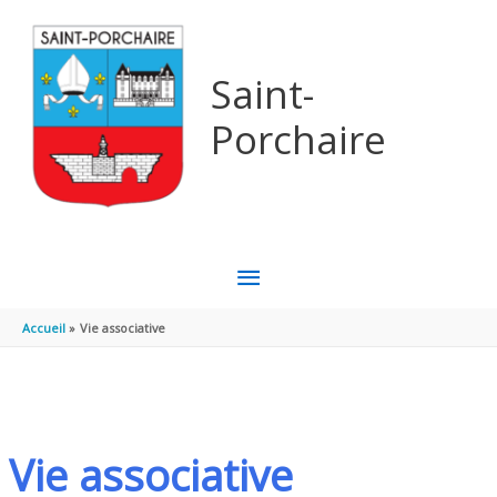
Aller au contenu
Aller au pied de page
Saint-
Porchaire
MENU
PRINCIPAL
Accueil
Vie associative
Vie associative