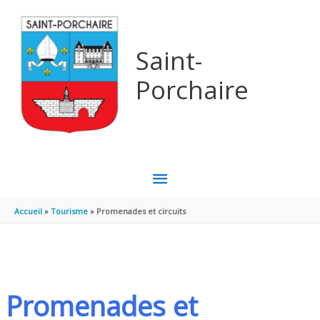
Aller au contenu
Aller au pied de page
Saint-
Porchaire
MENU
PRINCIPAL
Accueil
Tourisme
Promenades et circuits
Promenades et