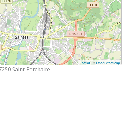
Leaflet
| ©
OpenStreetMap
17250 Saint-Porchaire