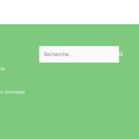
Rechercher :
rme
es données