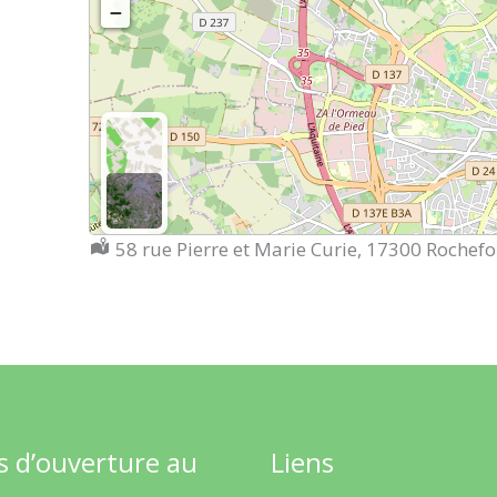
−
Localisation :
58 rue Pierre et Marie Curie, 17300 Rochefo
s d’ouverture au
Liens