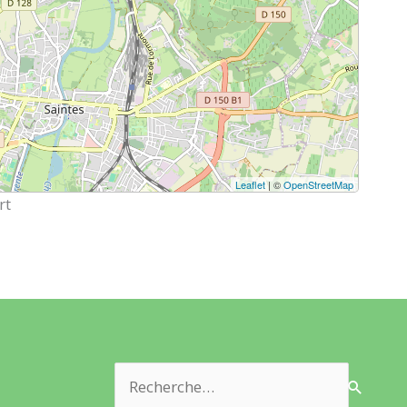
Leaflet
| ©
OpenStreetMap
rt
Rechercher :