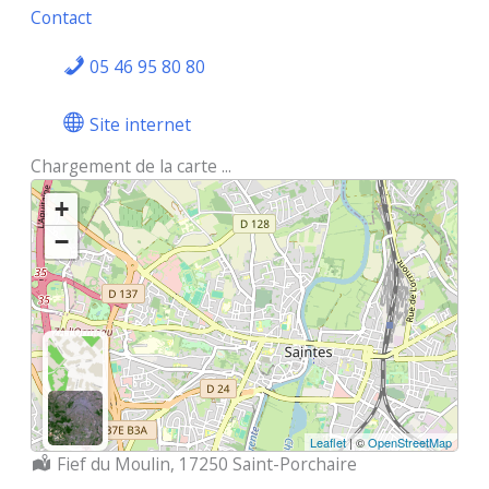
Contact
05 46 95 80 80
Site internet
Chargement de la carte ...
+
−
Leaflet
| ©
OpenStreetMap
Localisation :
Fief du Moulin, 17250 Saint-Porchaire