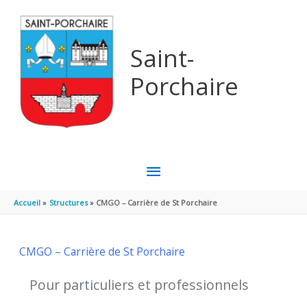
Aller au contenu
Aller au pied de page
Saint-
Porchaire
MENU
PRINCIPAL
Accueil
Structures
CMGO – Carrière de St Porchaire
CMGO – Carrière de St Porchaire
Pour particuliers et professionnels