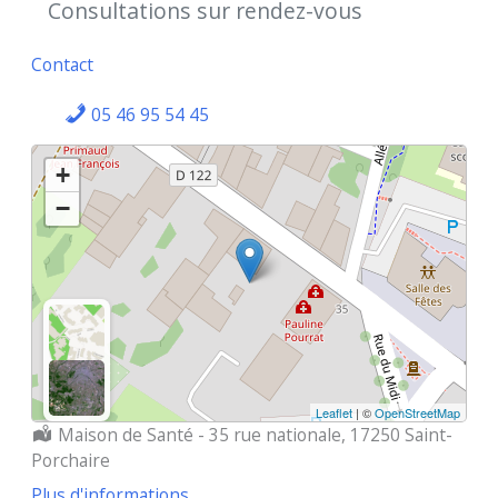
Consultations sur rendez-vous
Contact
05 46 95 54 45
+
−
Leaflet
| ©
OpenStreetMap
Localisation :
Maison de Santé - 35 rue nationale, 17250 Saint-
Porchaire
Plus d'informations