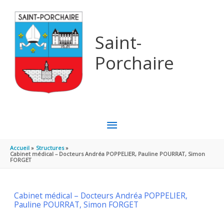
Aller au contenu
Aller au pied de page
Saint-
Porchaire
MENU
PRINCIPAL
Accueil
Structures
Cabinet médical – Docteurs Andréa POPPELIER, Pauline POURRAT, Simon
FORGET
Cabinet médical – Docteurs Andréa POPPELIER,
Pauline POURRAT, Simon FORGET