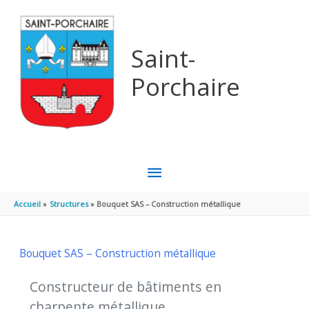
Aller au contenu
Aller au pied de page
Saint-
Porchaire
MENU
PRINCIPAL
Accueil
Structures
Bouquet SAS – Construction métallique
Bouquet SAS – Construction métallique
Constructeur de bâtiments en
charpente métallique