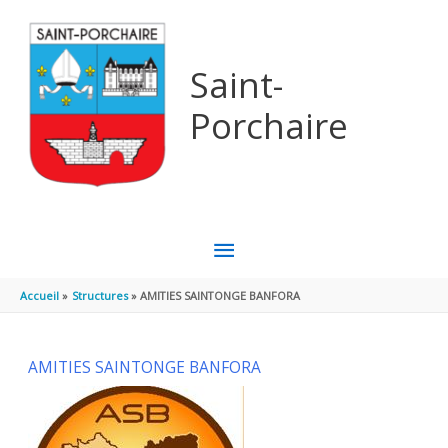
Aller au contenu
Aller au pied de page
Saint-
Porchaire
MENU
PRINCIPAL
Accueil
Structures
AMITIES SAINTONGE BANFORA
AMITIES SAINTONGE BANFORA