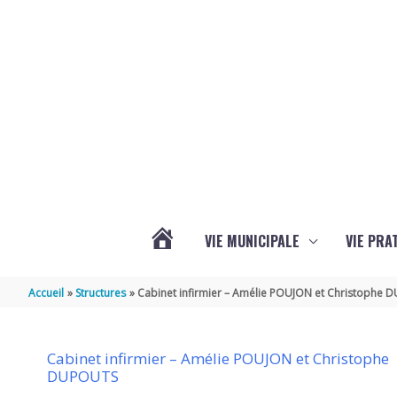
Aller au contenu
Aller au pied de page
VIE MUNICIPALE
VIE PRA
ACTUALITÉS
Accueil
Structures
Cabinet infirmier – Amélie POUJON et Christophe
Cabinet infirmier – Amélie POUJON et Christophe
DUPOUTS