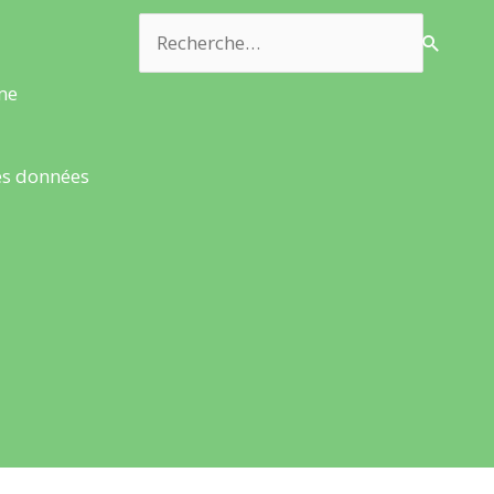
Rechercher :
rme
es données