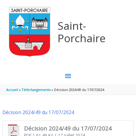
Aller au contenu
Aller au pied de page
Saint-
Porchaire
MENU
PRINCIPAL
Accueil
Téléchargements
Décision 2024/49 du 17/07/2024
Décision 2024/49 du 17/07/2024
Décision 2024/49 du 17/07/2024
PDF
| 61,49 Ko
| 17 Juillet 2024