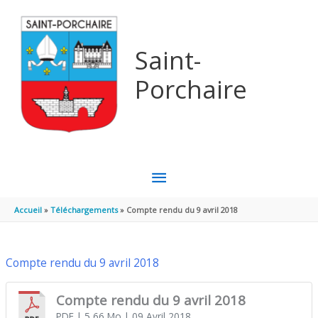
Aller au contenu
Aller au pied de page
Saint-
Porchaire
MENU
PRINCIPAL
Accueil
Téléchargements
Compte rendu du 9 avril 2018
Compte rendu du 9 avril 2018
Compte rendu du 9 avril 2018
PDF
| 5,66 Mo
| 09 Avril 2018