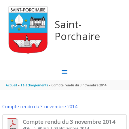
Aller au contenu
Aller au pied de page
Saint-
Porchaire
MENU
PRINCIPAL
Accueil
Téléchargements
Compte rendu du 3 novembre 2014
Compte rendu du 3 novembre 2014
Compte rendu du 3 novembre 2014
PDF
| 5,90 Mo
| 03 Novembre 2014