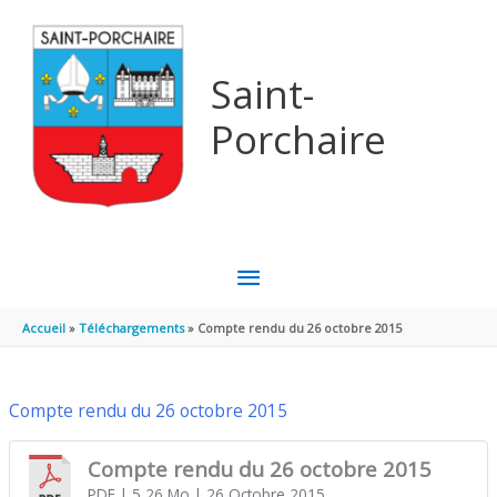
Aller au contenu
Aller au pied de page
Saint-
Porchaire
MENU
PRINCIPAL
Accueil
Téléchargements
Compte rendu du 26 octobre 2015
Compte rendu du 26 octobre 2015
Compte rendu du 26 octobre 2015
PDF
| 5,26 Mo
| 26 Octobre 2015