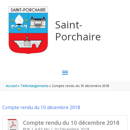
Aller au contenu
Aller au pied de page
Saint-
Porchaire
MENU
PRINCIPAL
Accueil
Téléchargements
Compte rendu du 10 décembre 2018
Compte rendu du 10 décembre 2018
Compte rendu du 10 décembre 2018
PDF
| 4,93 Mo
| 10 Décembre 2018