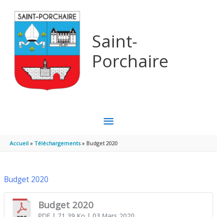
Aller au contenu
Aller au pied de page
Saint-
Porchaire
MENU
PRINCIPAL
Accueil
Téléchargements
Budget 2020
Budget 2020
Budget 2020
PDF
| 71,39 Ko
| 03 Mars 2020