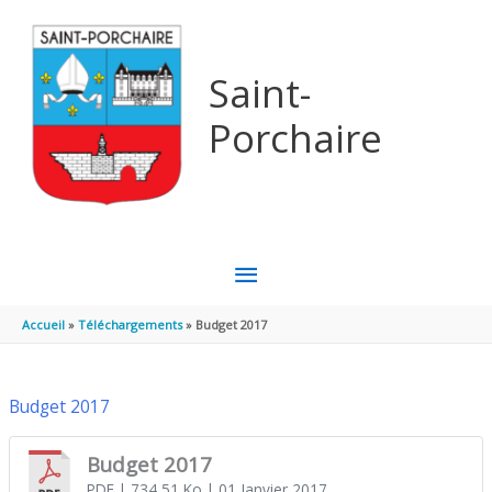
Aller au contenu
Aller au pied de page
Saint-
Porchaire
MENU
PRINCIPAL
Accueil
Téléchargements
Budget 2017
Budget 2017
Budget 2017
PDF
| 734,51 Ko
| 01 Janvier 2017