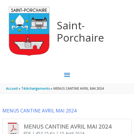
Aller au contenu
Aller au pied de page
Saint-
Porchaire
MENU
PRINCIPAL
Accueil
Téléchargements
MENUS CANTINE AVRIL MAI 2024
MENUS CANTINE AVRIL MAI 2024
MENUS CANTINE AVRIL MAI 2024
PDF
| 453,15 Ko
| 15 Avril 2024