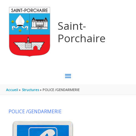
Aller au contenu
Aller au pied de page
Saint-
Porchaire
MENU
PRINCIPAL
Accueil
Structures
POLICE /GENDARMERIE
POLICE /GENDARMERIE