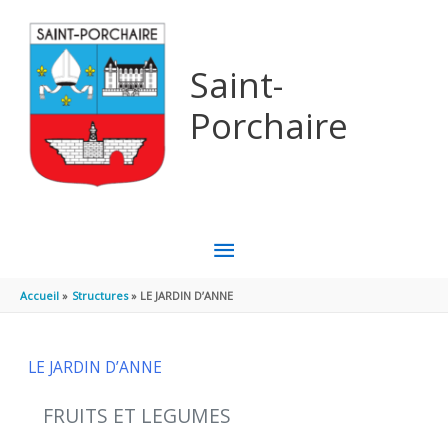
Aller au contenu
Aller au pied de page
Saint-
Porchaire
MENU
PRINCIPAL
Accueil
Structures
LE JARDIN D’ANNE
LE JARDIN D’ANNE
FRUITS ET LEGUMES